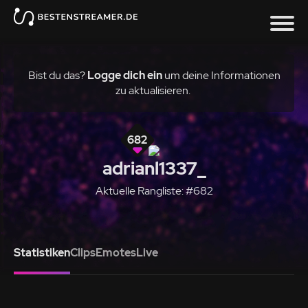
Bist du das?
Logge dich ein
um deine Informationen
zu aktualisieren.
682
adrianl1337_
Aktuelle Rangliste: #682
Statistiken
Clips
Emotes
Live