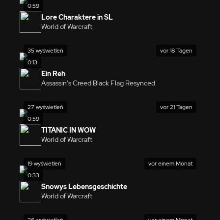
0:59
Lore Charaktere in SL
World of Warcraft
35 wyświetleń
vor 18 Tagen
0:13
Ein Reh
Assassin's Creed Black Flag Resynced
27 wyświetleń
vor 21 Tagen
0:59
TITANIC IN WOW
World of Warcraft
19 wyświetleń
vor einem Monat
0:33
Snowys Lebensgeschichte
World of Warcraft
26 wyświetleń
vor einem Monat