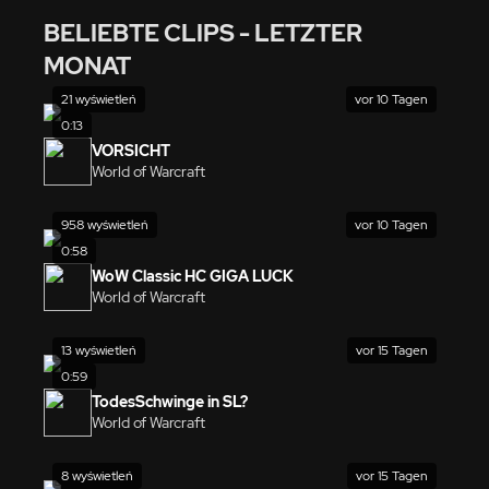
BELIEBTE CLIPS - LETZTER
MONAT
21 wyświetleń
vor 10 Tagen
0:13
VORSICHT
World of Warcraft
958 wyświetleń
vor 10 Tagen
0:58
WoW Classic HC GIGA LUCK
World of Warcraft
13 wyświetleń
vor 15 Tagen
0:59
TodesSchwinge in SL?
World of Warcraft
8 wyświetleń
vor 15 Tagen