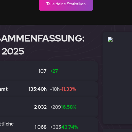
Teile deine Statistiken
SAMMENFASSUNG:
 2025
107
+27
eamt
135:40h
-18h
-11.33%
2 032
+289
16.58%
tliche
1 068
+325
43.74%