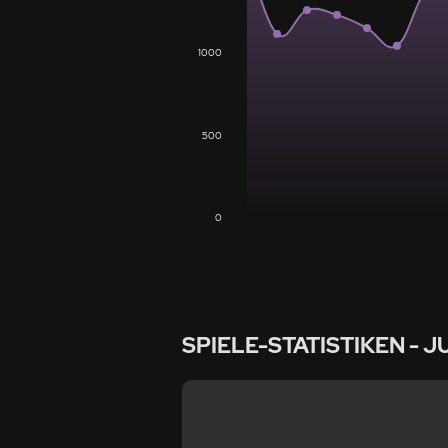
1000
500
0
SPIELE-STATISTIKEN
- J