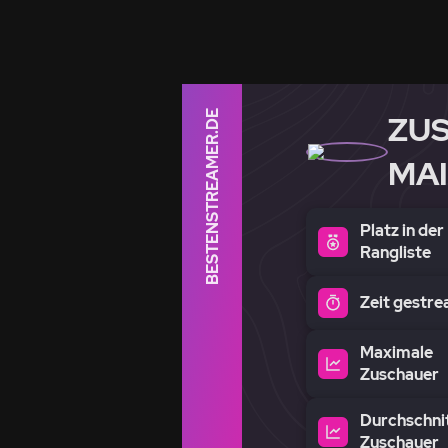
BESTENSTREAMER.DE
ZU
MAI
Platz in der
Rangliste
Zeit gestr
Maximale
Zuschauer
Durchschnit
Zuschauer