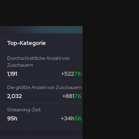
Top-Kategorie
Durchschnittliche Anzahl von
Zuschauern
1,191
+522
78.00%
Die größte Anzahl von Zuschauern
2,032
+881
76.54%
Streaming-Zeit
95h
+34h
56.87%