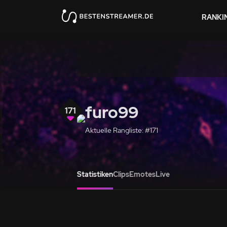
RANKI
furo99
171
Aktuelle Rangliste: #171
Statistiken
Clips
Emotes
Live