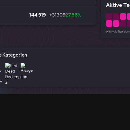
Aktive Ta
144 919
+31309
27.56%
Wie viele Stunden
 Kategorien