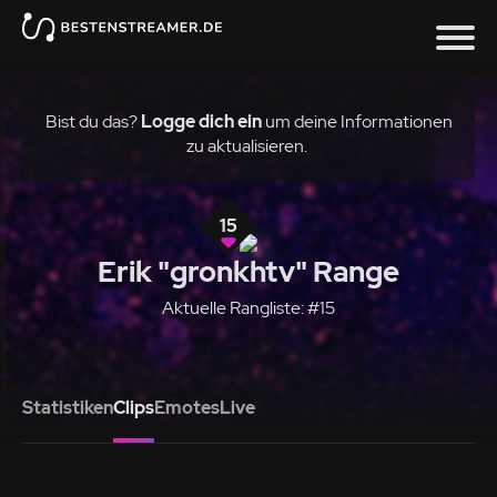
Bist du das?
Logge dich ein
um deine Informationen
zu aktualisieren.
15
Erik "gronkhtv" Range
Aktuelle Rangliste: #15
Statistiken
Clips
Emotes
Live