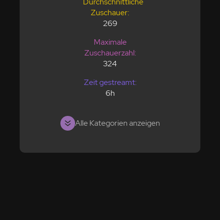
Durchschnittliche
Zuschauer:
269
Maximale
Zuschauerzahl:
324
Zeit gestreamt:
6h
Alle Kategorien anzeigen