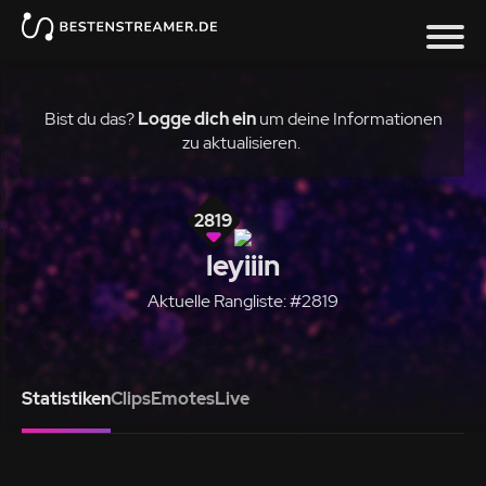
Bist du das?
Logge dich ein
um deine Informationen
zu aktualisieren.
2819
leyiiin
Aktuelle Rangliste: #2819
Statistiken
Clips
Emotes
Live