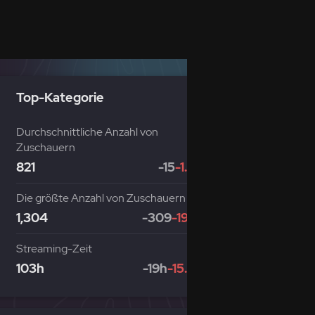
Top-Kategorie
Durchschnittliche Anzahl von
Zuschauern
821
-15
-1.68%
Die größte Anzahl von Zuschauern
1,304
-309
-19.16%
Streaming-Zeit
103h
-19h
-15.53%