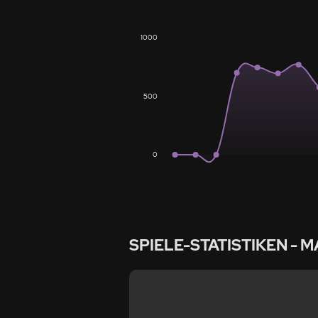
1000
500
0
SPIELE-STATISTIKEN
- M