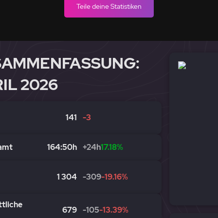
Teile deine Statistiken
SAMMENFASSUNG:
IL 2026
141
-3
eamt
164:50h
+24h
17.18%
1 304
-309
-19.16%
tliche
679
-105
-13.39%