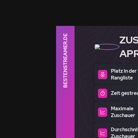
BESTENSTREAMER.DE
ZU
APR
Platz in der
Rangliste
Zeit gestr
Maximale
Zuschauer
Durchschnit
Zuschauer