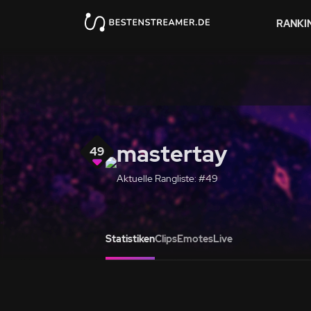
RANKI
mastertay
49
Aktuelle Rangliste: #49
Statistiken
Clips
Emotes
Live