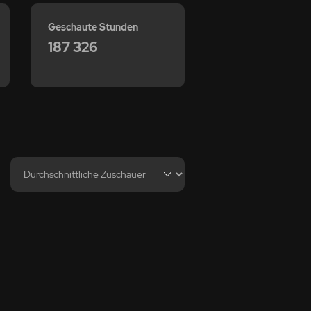
Geschaute Stunden
187 326