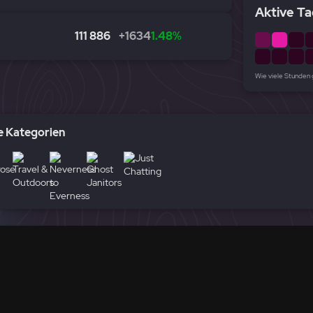
Aktive Ta
111 886
+1634
1.48%
Wie viele Stunden
 Kategorien