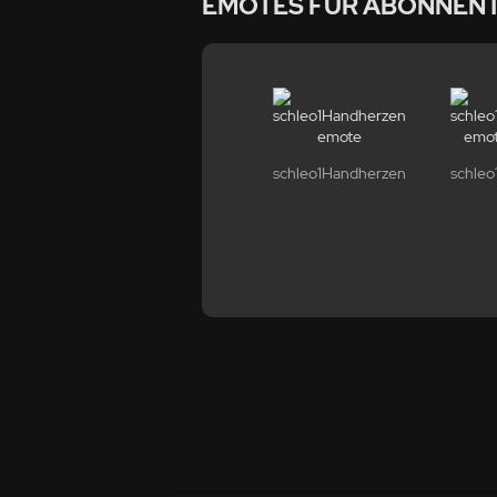
EMOTES FÜR ABONNEN
schleo1Handherzen
schleo