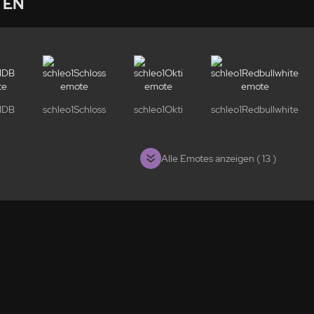
TEN
1DB
schleo1Schloss
schleo1Okti
schleo1Redbullwhite
Alle Emotes anzeigen ( 13 )