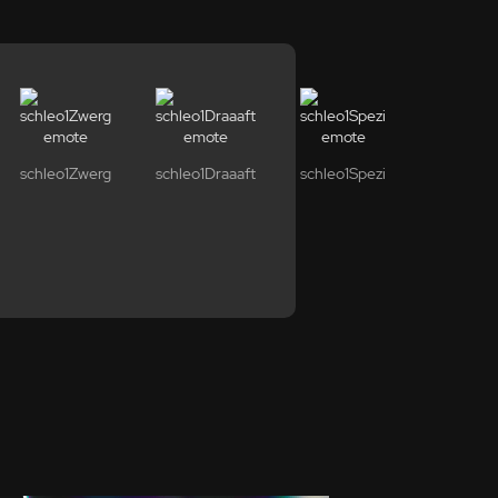
schleo1Zwerg
schleo1Draaaft
schleo1Spezi