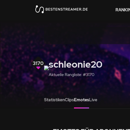
RANKI
schleonie20
3170
Aktuelle Rangliste: #3170
Statistiken
Clips
Emotes
Live