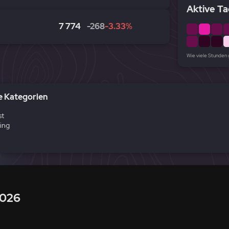
Aktive Ta
7 774
-268
-3.33%
Wie viele Stunden
 Kategorien
2026