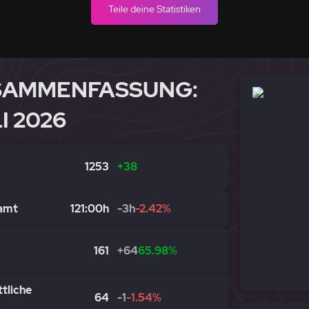
Teile deine Statistiken
SAMMENFASSUNG:
I 2026
1253
+38
eamt
121:00h
-3h
-2.42%
161
+64
65.98%
tliche
64
-1
-1.54%