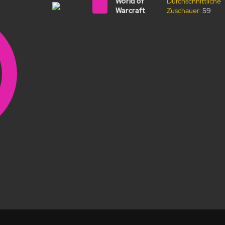
World of
Durchschnittliche
Warcraft
Zuschauer:
59