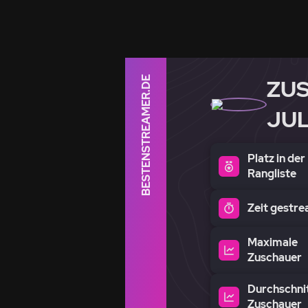
BESTENSTREAMER.DE
ZU
JUL
Platz in der
Rangliste
Zeit gestr
Maximale
Zuschauer
Durchschnit
Zuschauer