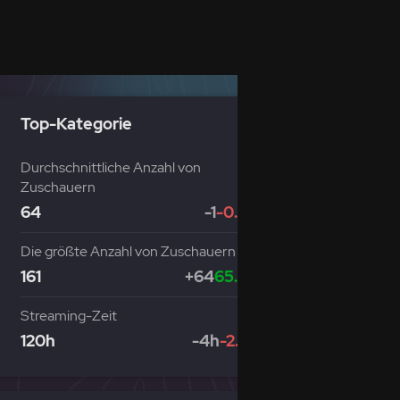
Top-Kategorie
Durchschnittliche Anzahl von
Zuschauern
64
-1
-0.83%
Die größte Anzahl von Zuschauern
161
+64
65.98%
Streaming-Zeit
120h
-4h
-2.69%