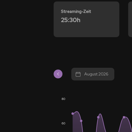
Streaming-Zeit
25:30h
August 2026
80
60