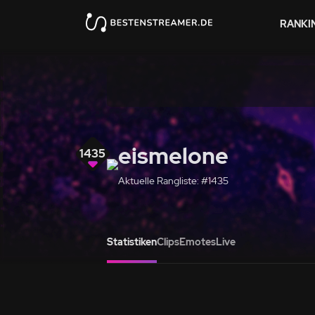
RANKI
eismelone
1435
Aktuelle Rangliste: #1435
Statistiken
Clips
Emotes
Live