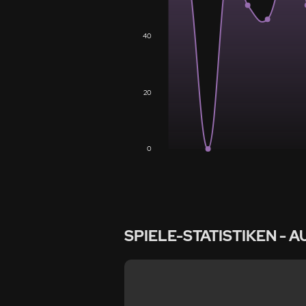
40
20
0
SPIELE-STATISTIKEN
- A