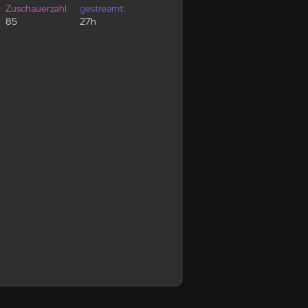
Zuschauerzahl:
gestreamt:
85
27h