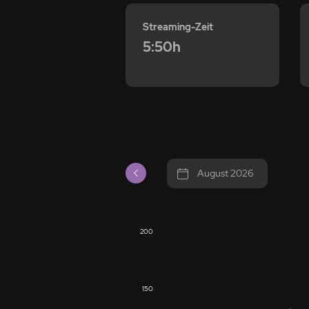
Streaming-Zeit
5:50h
August 2026
200
150