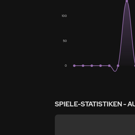
100
50
0
SPIELE-STATISTIKEN
- A