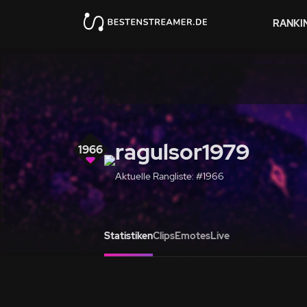
RANKI
ragulsor1979
1966
Aktuelle Rangliste: #1966
Statistiken
Clips
Emotes
Live