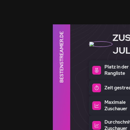
BESTENSTREAMER.DE
ZU
JUL
Platz in der
Rangliste
Zeit gestr
Maximale
Zuschauer
Durchschnit
Zuschauer