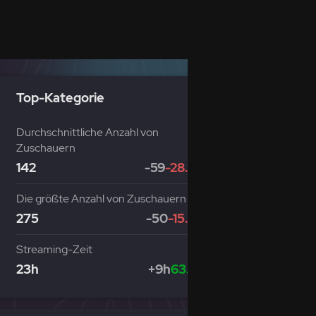
Top-Kategorie
Durchschnittliche Anzahl von
Zuschauern
142
-59
-28.89%
Die größte Anzahl von Zuschauern
275
-50
-15.38%
Streaming-Zeit
23h
+9h
63.22%