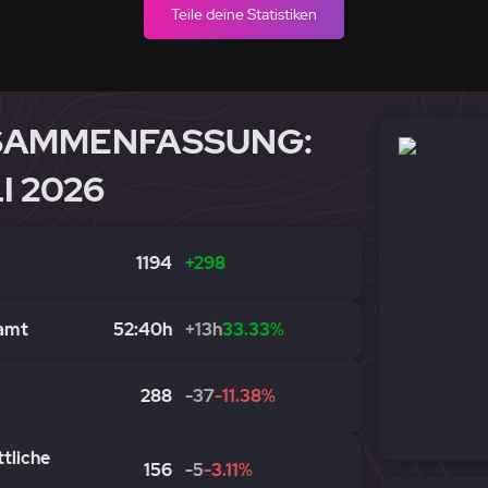
Teile deine Statistiken
SAMMENFASSUNG:
I 2026
1194
+298
eamt
52:40h
+13h
33.33%
288
-37
-11.38%
tliche
156
-5
-3.11%