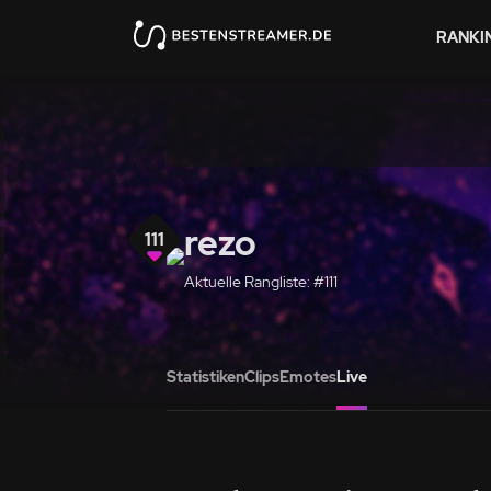
RANKI
rezo
111
Aktuelle Rangliste: #111
Statistiken
Clips
Emotes
Live