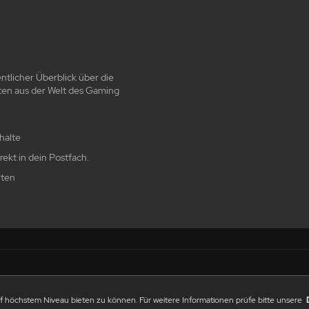
ntlicher Überblick über die
ten aus der Welt des Gaming
halte
ekt in dein Postfach.
hten
VERDIENE
KONTAKT
FAQ
DATENSCHUTZRIC
GELD
 höchstem Niveau bieten zu können. Für weitere Informationen prüfe bitte unsere