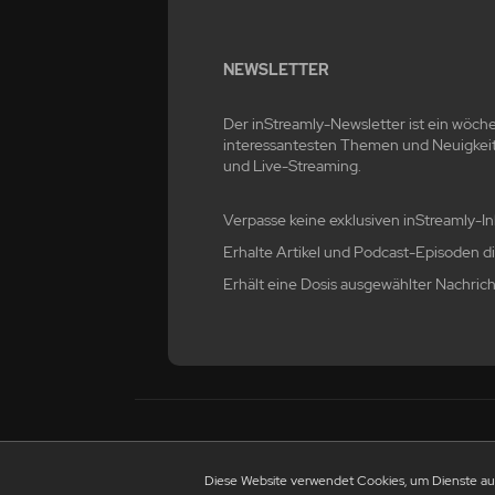
NEWSLETTER
Der inStreamly-Newsletter ist ein wöche
interessantesten Themen und Neuigkei
und Live-Streaming.
Verpasse keine exklusiven inStreamly-In
Erhalte Artikel und Podcast-Episoden dir
Erhält eine Dosis ausgewählter Nachric
©
JETZT
RANKING
bestenstreamer.de
LIVE
Diese Website verwendet Cookies, um Dienste auf